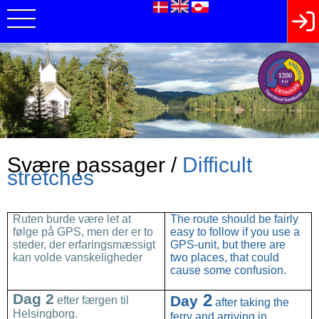
Svære passager /
Difficult
stretches
Ruten burde være let at
The route should be fairly
følge på GPS, men der er to
easy to follow if you use a
steder, der erfaringsmæssigt
GPS-unit, but there are
kan volde vanskeligheder
two places, that could
cause some confusion.
Dag 2
2
Day
efter færgen til
after taking the
Helsingborg.
ferry and arriving in