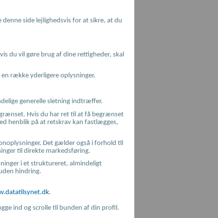
denne side lejlighedsvis for at sikre, at du
s du vil gøre brug af dine rettigheder, skal
t en række yderligere oplysninger.
ndelige generelle sletning indtræffer.
grænset. Hvis du har ret til at få begrænset
d henblik på at retskrav kan fastlægges,
sonoplysninger. Det gælder også i forhold til
inger til direkte markedsføring.
ninger i et struktureret, almindeligt
uden hindring.
.datatilsynet.dk
.
gge ind og scrolle til bunden af din profil.