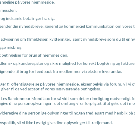
lgængelige på vores hjemmeside.
emmesiden.
 og indsamle betalinger fra dig.
 vi sender dig nyhedsbreve, generel og kommerciel kommunikation om vores tj
 advisering om tilmeldelser, kvitteringer, samt nyhedsbreve som du til enhv
gge misbrug.
og betingelser for brug af hjemmesiden.
medlems- og kunderegister og sikre mulighed for korrekt bogføring og fakture
nende til brug for feedback fra medlemmer via ekstern leverandør.
r til offentliggørelse på vores hjemmeside, eksempelvis via forum, vil vi o
giver til os ved accept af vores nærværende betingelser.
l Les Randonneur Mondiaux for så vidt som det er rimeligt og nødvendigt for
give dine personoplysninger i det omfang vi er forpligtet til at gøre det i med
 videregive dine personlige oplysninger til nogen tredjepart med henblik på
politik, vil vi ikke i øvrigt give dine oplysninger til tredjemand.