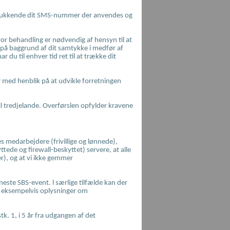
elukkende dit SMS-nummer der anvendes og
vor behandling er nødvendig af hensyn til at
er på baggrund af dit samtykke i medfør af
 du til enhver tid ret til at trække dit
er med henblik på at udvikle forretningen
til tredjelande. Overførslen opfylder kravene
 medarbejdere (frivillige og lønnede),
ede og firewall-beskyttet) servere, at alle
er), og at vi ikke gemmer
este SBS-event. l særlige tilfælde kan der
 – eksempelvis oplysninger om
. 1, i 5 år fra udgangen af det