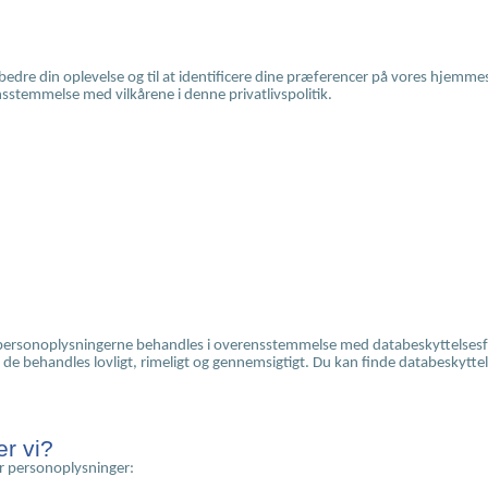
bedre din oplevelse og til at identificere dine præferencer på vores hjemm
nsstemmelse med vilkårene i denne privatlivspolitik.
ine personoplysningerne behandles i overensstemmelse med databeskyttels
 de behandles lovligt, rimeligt og gennemsigtigt. Du kan finde databeskytt
er vi?
r personoplysninger: