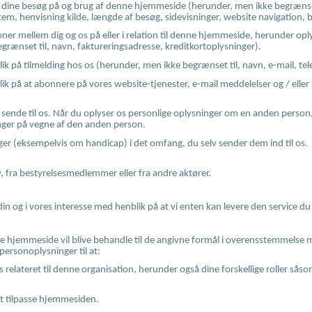
ine besøg på og brug af denne hjemmeside (herunder, men ikke begrænset ti
em, henvisning kilde, længde af besøg, sidevisninger, website navigation, 
ner mellem dig og os på eller i relation til denne hjemmeside, herunder opl
egrænset til, navn, faktureringsadresse, kreditkortoplysninger).
blik på tilmelding hos os (herunder, men ikke begrænset til, navn, e-mail,
blik på at abonnere på vores website-tjenester, e-mail meddelelser og / ell
ende til os. Når du oplyser os personlige oplysninger om en anden person, er
inger på vegne af den anden person.
r (eksempelvis om handicap) i det omfang, du selv sender dem ind til os.
, fra bestyrelsesmedlemmer eller fra andre aktører.
n og i vores interesse med henblik på at vi enten kan levere den service du ti
hjemmeside vil blive behandle til de angivne formål i overensstemmelse med
ersonoplysninger til at:
es relateret til denne organisation, herunder også dine forskellige roller såso
t tilpasse hjemmesiden.