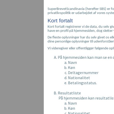
SuperBrevetScandinavia (herefter SBS) er for
privatlivspolitik er udarbejdet af vores syst
Kort fortalt
Kort fortalt registrerer vi de data, du selv 
have en profil på hjemmesiden, dog sletter 
De fleste oplysninger har du selv givet os el
dine personlige oplysninger til udenforstå
Vi videregiver eller offentliggør følgende op
På hjemmesiden kan man se en d
Navn
Køn
Deltagernummer
Nationalitet
Betalingsstatus.
Resultatliste
På hjemmesiden kan resultatlist
Navn
Køn
Nationalitet