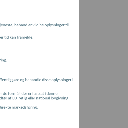
eneste, behandler vi dine oplysninger til
er tid kan framelde.
ring.
ffentliggøre og behandle disse oplysninger i
 de formål, der er fastsat i denne
før af EU-retlig eller national lovgivning.
 direkte markedsføring.