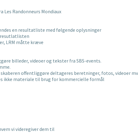
a Les Randonneurs Mondiaux
endes en resultatliste med følgende oplysninger
resutlatlisten
ger, LRM måtte kræve
gøre billeder, videoer og tekster fra SBS-events.
amme.
ra skaberen offentliggøre deltageres beretninger, fotos, videoer m
es ikke materiale til brug for kommercielle formål
hvem vi videregiver dem til