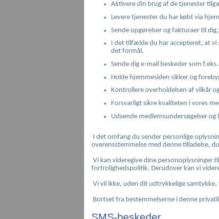
Aktivere din brug af de tjenester ti
Levere tjenester du har købt via hj
Sende opgørelser og fakturaer til dig,
I det tilfælde du har accepteret, at
det formål.
Sende dig e-mail beskeder som f.eks.
Holde hjemmesiden sikker og foreby
Kontrollere overholdelsen af vilkår 
Forsvarligt sikre kvaliteten i vores 
Udsende medlemsundersøgelser og lig
I det omfang du sender personlige oplysninge
overensstemmelse med denne tilladelse, du 
Vi kan videregive dine personoplysninger ti
fortrolighedspolitik. Derudover kan vi videre
Vi vil ikke, uden dit udtrykkelige samtykke,
Bortset fra bestemmelserne i denne privatlivs
SMS-beskeder