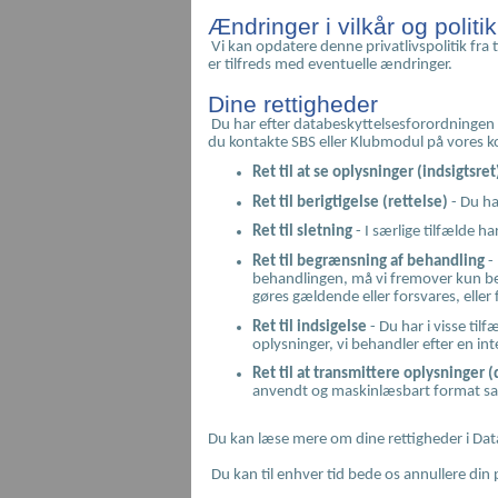
Ændringer i vilkår og politi
Vi kan opdatere denne privatlivspolitik fra 
er tilfreds med eventuelle ændringer.
Dine rettigheder
Du har efter databeskyttelsesforordningen en
du kontakte SBS eller Klubmodul på vores k
Ret til at se oplysninger (indsigtsret
Ret til berigtigelse (rettelse)
- Du har
Ret til sletning
- I særlige tilfælde ha
Ret til begrænsning af behandling
- 
behandlingen, må vi fremover kun beh
gøres gældende eller forsvares, eller 
Ret til indsigelse
- Du har i visse til
oplysninger, vi behandler efter en in
Ret til at transmittere oplysninger (
anvendt og maskinlæsbart format samt
Du kan læse mere om dine rettigheder i Data
Du kan til enhver tid bede os annullere din pr