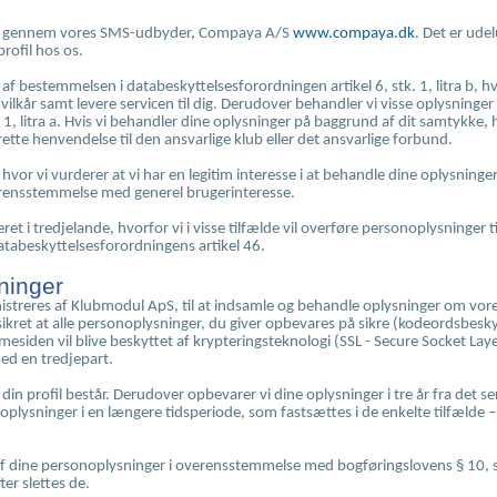
des gennem vores SMS-udbyder, Compaya A/S
www.compaya.dk
. Det er ud
rofil hos os.
f bestemmelsen i databeskyttelsesforordningen artikel 6, stk. 1, litra b, h
e vilkår samt levere servicen til dig. Derudover behandler vi visse oplysning
1, litra a. Hvis vi behandler dine oplysninger på baggrund af dit samtykke, har
ette henvendelse til den ansvarlige klub eller det ansvarlige forbund.
 hvor vi vurderer at vi har en legitim interesse i at behandle dine oplysning
overensstemmelse med generel brugerinteresse.
et i tredjelande, hvorfor vi i visse tilfælde vil overføre personoplysninger 
atabeskyttelsesforordningens artikel 46.
ninger
treres af Klubmodul ApS, til at indsamle og behandle oplysninger om vores
ret at alle personoplysninger, du giver opbevares på sikre (kodeordsbeskytt
esiden vil blive beskyttet af krypteringsteknologi (SSL - Secure Socket Lay
med en tredjepart.
 profil består. Derudover opbevarer vi dine oplysninger i tre år fra det sen
 oplysninger i en længere tidsperiode, som fastsættes i de enkelte tilfælde
af dine personoplysninger i overensstemmelse med bogføringslovens § 10, stk
er slettes de.