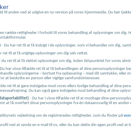
kker
tid til anden ved at udgive en ny version på vores hjemmeside. Du bør tjekke 
 række rettigheder i forhold til vores behandling af oplysninger om dig. Hvi
ontaktformular.
)
- Du har ret til at få indsigt i de oplysninger, som vi behandler om dig, sam
 ret til at få urigtige oplysninger om dig selv rettet.
r du ret til at få slettet oplysninger om dig, inden tidspunktet for vores almi
Du har visse tilfælde ret til at få behandlingen af dine personoplysninger be
andle oplysningerne – bortset fra opbevaring – med dit samtykke, eller me
for at beskytte en person eller vigtige samfundsinteresser.
fælde ret til at gøre indsigelse mod vores ellers lovlige behandling af dine per
teresseafvejning. Du kan også gøre indsigelse mod behandling af dine oplysn
dataportabilitet)
- Du har i visse tilfælde ret til at modtage dine personoplys
 at få overført disse personoplysninger fra én dataansvarlig til en anden 
tilsynets vejledning om de registreredes rettigheder, som du finder på
www
ofil ved at sende en e-mail til os, eller du kan slette din egen profil ved at lo