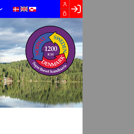
Facebook login
Husk mig
Glemt password
Opret profil
LOG IND