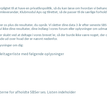
pligtet til at have en privatlivspolitik, så du kan læse om hvordan vi behan
emleverandør, Klubmodul Aps og tilrettet, så de passer til de særlige forhold
giver os plus de resultater, du opnår. Vi sletter dine data 3 år efter seneste 
vi ikke dine resultater, dine indlæg i vores forum eller oplysninger om udm
ler skabt ved at deltage i vores brevet’er, så der burde ikke være noget, der o
ende ud over hvad der er nævnt nedenfor.
lysninger om dig:
eltagerliste med følgende oplysninger
erne for afholdte SBSer ses. Listen indeholder