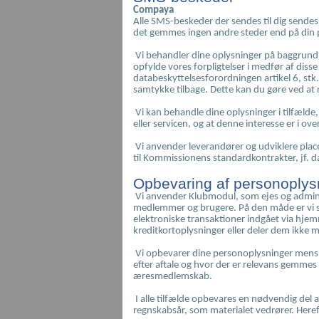
Compaya
Alle SMS-beskeder der sendes til dig sen
det gemmes ingen andre steder end på din p
Vi behandler dine oplysninger på baggrund a
opfylde vores forpligtelser i medfør af diss
databeskyttelsesforordningen artikel 6, stk. 
samtykke tilbage. Dette kan du gøre ved at r
Vi kan behandle dine oplysninger i tilfælde,
eller servicen, og at denne interesse er i 
Vi anvender leverandører og udviklere placer
til Kommissionens standardkontrakter, jf. d
Opbevaring af personoplys
Vi anvender Klubmodul, som ejes og adminis
medlemmer og brugere. På den måde er vi sik
elektroniske transaktioner indgået via hjemm
kreditkortoplysninger eller deler dem ikke 
Vi opbevarer dine personoplysninger mens din
efter aftale og hvor der er relevans gemmes
æresmedlemskab.
I alle tilfælde opbevares en nødvendig del 
regnskabsår, som materialet vedrører. Hereft