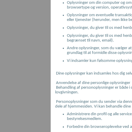
Oplysninger om din computer og om d
browsertype og version, operativsyst
Oplysninger om eventuelle transaktio
eller tjenester (herunder, men ikke b
Oplysninger, du giver til os med hen
Oplysninger, du giver til os med hen
begrænset til navn, email).
Andre oplysninger, som du vælger at s
grundlag til at formidle disse oplysn
Vi indsamler kun følsomme oplysninge
Dine oplysninger kan indsamles hos dig selv
Anvendelse af dine personlige oplysninger
Behandling af personoplysninger er både i di
lovgivningen.
Personoplysninger som du sender via denne 
dele af hjemmesiden. Vi kan behandle dine p
Administrere din profil og alle servic
bestyrelsesmedlem.
Forbedre din browseroplevelse ved a